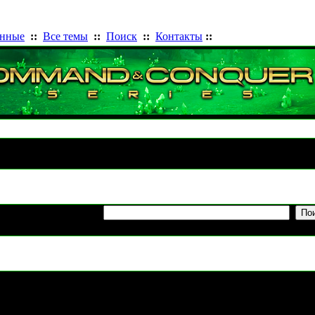
анные
::
Все темы
::
Поиск
::
Контакты
::
Архив статей
Апрель 2010
Комментарии
прочтени
0
4064