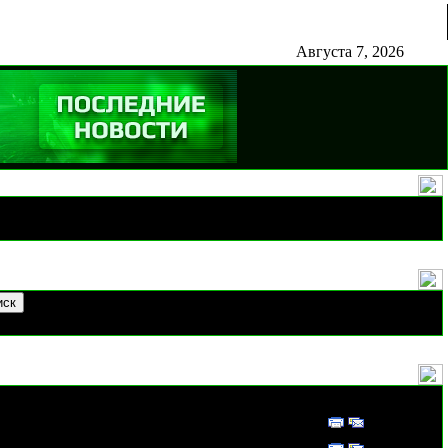
Августа 7, 2026
й
Баллы
Дата
Действия
1
30-04-2010