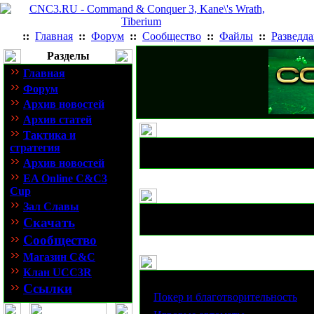
::
Главная
::
Форум
::
Сообщество
::
Файлы
::
Разведд
Разделы
Главная
Форум
Архив новостей
Архив статей
Тактика и
стратегия
Архив новостей
EA Online C&C3
Cup
Зал Славы
Скачать
Сообщество
Магазин C&C
Клан UCC3R
Статьи
Ссылки
·
Покер и благотворительность