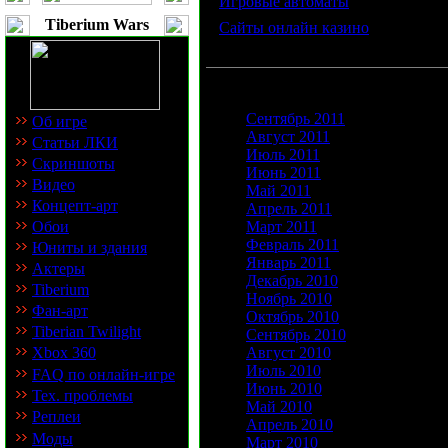
·
Игровые автоматы
Tiberium Wars
·
Сайты онлайн казино
Пожалуйста, выберите месяц для п
Сентябрь 2011
Об игре
Август 2011
Статьи ЛКИ
Июль 2011
Скриншоты
Июнь 2011
Видео
Май 2011
Концепт-арт
Апрель 2011
Обои
Март 2011
Февраль 2011
Юниты и здания
Январь 2011
Актеры
Декабрь 2010
Tiberium
Ноябрь 2010
Фан-арт
Октябрь 2010
Tiberian Twilight
Сентябрь 2010
Xbox 360
Август 2010
Июль 2010
FAQ по онлайн-игре
Июнь 2010
Тех. проблемы
Май 2010
Реплеи
Апрель 2010
Моды
Март 2010