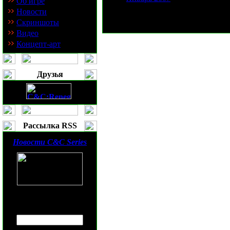
Об игре
Новости
Скриншоты
Видео
Концепт-арт
Друзья
Рассылка RSS
Новости
C&C Series
Введите ваш
E-mail
: