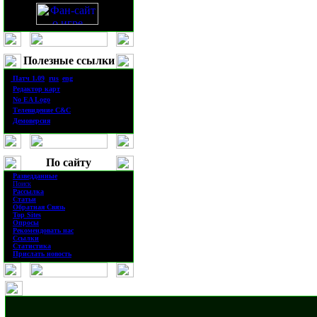
Полезные ссылки
·
П
атч
1.0
9
(
rus
|
eng
)
·
Редактор карт
·
No EA Logo
·
Телевидение
C&C
·
Демоверсия
По сайту
·
Разведданные
·
Поиск
·
Рассылка
·
Статьи
·
Обратная Связь
·
Top Sites
·
Опросы
·
Рекомендовать нас
·
Ссылки
·
Статистика
·
Прислать новость