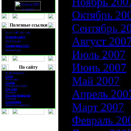
Ноябрь 200
Октябрь 20
Сентябрь 2
Полезные ссылки
·
П
атч
1.0
9
(
rus
|
eng
)
Август 200
·
Редактор карт
·
No EA Logo
·
Телевидение
C&C
Июль 2007
·
Демоверсия
Июнь 2007
По сайту
·
Разведданные
·
Поиск
Май 2007
·
Рассылка
·
Статьи
·
Обратная Связь
·
Top Sites
Апрель 200
·
Опросы
·
Рекомендовать нас
·
Ссылки
·
Статистика
Март 2007
·
Прислать новость
Февраль 20