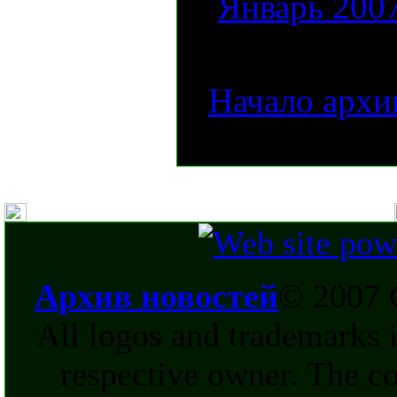
Январь 200
[
Начало архи
Архив новостей
© 2007 
All logos and trademarks in
respective owner. The c