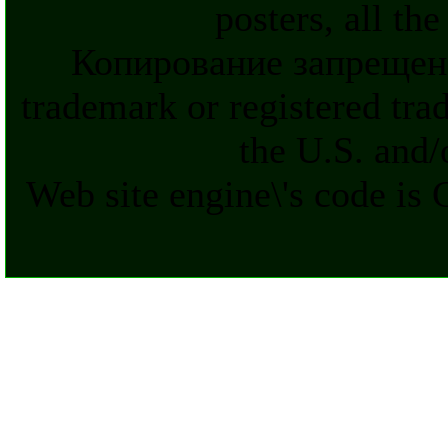
posters, all th
Копирование запрещен
trademark or registered tra
the U.S. and/
Web site engine\'s code is