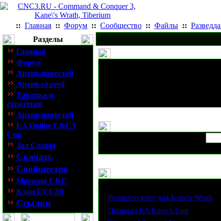
::
Главная
::
Форум
::
Сообщество
::
Файлы
::
Разведд
Разделы
Главная
Форум
Архив новостей
Архив статей
Тактика и
стратегия
Архив новостей
EA Online C&C3
Cup
Зал Славы
Скачать
Сообщество
Магазин C&C
Статьи
Клан UCC3R
·
Редактор карт для Kane's Wrath
Ссылки
·
Правила EA Kane’s Cup