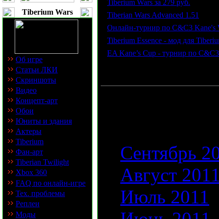
·
Tiberium Wars за 279 руб.
Tiberium Wars
·
Tiberian Wars Advanced 1.51
·
Онлайн-турнир по C&C3 Kane's 
·
Tiberium Essence - мод для Tiberi
·
EA Kane’s Cup - турнир по C&C3
Об игре
Статьи ЛКИ
Скриншоты
Видео
Пожалуйста, в
Концепт-арт
Обои
просмотра:
Юниты и здания
Актеры
Tiberium
Сентябрь 2
Фан-арт
Tiberian Twilight
Август 201
Xbox 360
FAQ по онлайн-игре
Июль 2011
Тех. проблемы
Реплеи
Июнь 2011
Моды