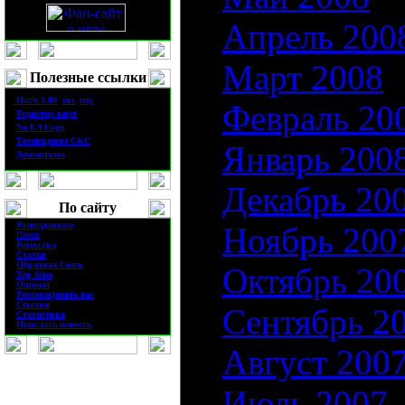
Апрель 200
Март 2008
Полезные ссылки
·
П
атч
1.0
9
(
rus
|
eng
)
Февраль 20
·
Редактор карт
·
No EA Logo
·
Телевидение
C&C
Январь 200
·
Демоверсия
Декабрь 20
По сайту
·
Разведданные
Ноябрь 200
·
Поиск
·
Рассылка
·
Статьи
·
Обратная Связь
Октябрь 20
·
Top Sites
·
Опросы
·
Рекомендовать нас
·
Ссылки
Сентябрь 2
·
Статистика
·
Прислать новость
Август 200
Июль 2007