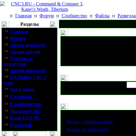
::
Главная
::
Форум
::
Сообщество
::
Файлы
::
Разведд
Разделы
Главная
Форум
Архив новостей
Архив статей
Тактика и
стратегия
Архив новостей
EA Online C&C3
Cup
Зал Славы
Скачать
Сообщество
Магазин C&C
Статьи
Клан UCC3R
·
Видео с пришельцами
Ссылки
·
Новые подробности