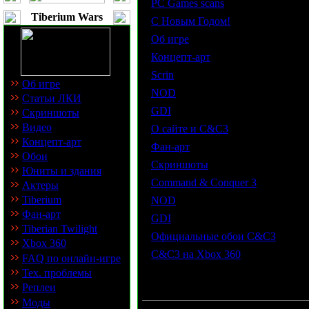
·
PC Games scans
Tiberium Wars
·
С Новым Годом!
·
Об игре
·
Концепт-арт
·
Scrin
Об игре
·
NOD
Статьи ЛКИ
·
GDI
Скриншоты
·
Видео
О сайте и C&C3
Концепт-арт
·
Фан-арт
Обои
·
Скриншоты
Юниты и здания
·
Command & Conquer 3
Актеры
·
Tiberium
NOD
Фан-арт
·
GDI
Tiberian Twilight
·
Официальные обои C&C3
Xbox 360
·
C&C3 на Xbox 360
FAQ по онлайн-игре
Тех. проблемы
Реплеи
Моды