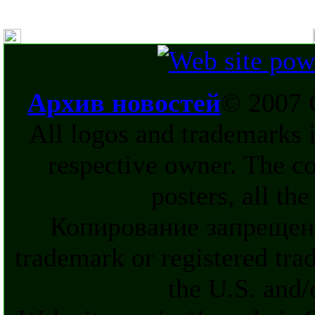
Архив новостей
© 2007 
All logos and trademarks in
respective owner. The c
posters, all th
Копирование запрещен
trademark or registered tra
the U.S. and/