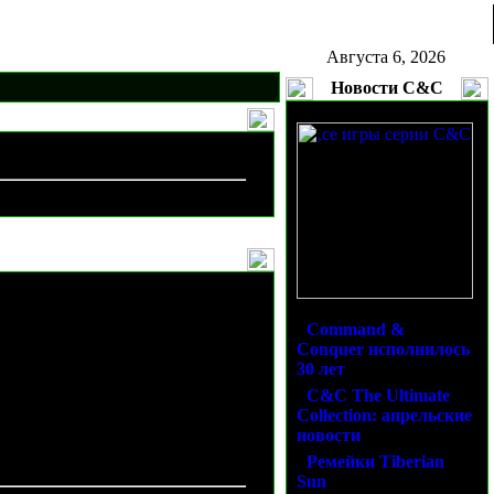
Августа 6, 2026
Новости C&C
ики
·
Command &
Conquer исполнилось
shed'a
30 лет
·
C&C The Ultimate
Collection: апрельские
новости
·
Ремейки Tiberian
Sun