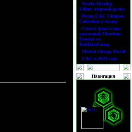
ь я буду от лица Unleashed'a,
·
World Altering
Editor: первый релиз
·
Релиз C&C Ultimate
Collection в Steam
·
Сюжет фанатских
кампаний Tiberium
Essence от
моей любимой фракции
RedDeadSmeg
р - БО) на разных картах,
. В данной статье я расскажу
·
Mental Omega World
ракциях (расах) имеются
·
C&C в 2023 году
Навигация
руется на расе, выбранная