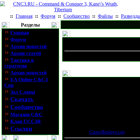
::
Главная
::
Форум
::
Сообщество
::
Файлы
::
Разведд
Разделы
Главная
Форум
Архив новостей
Архив статей
Тактика и
стратегия
Архив новостей
EA Online C&C3
Руководство - 
Cup
Зал Славы
Скачать
Мастерс
Сообщество
Магазин C&C
Перевод: Iluhan
Клан UCC3R
Автор: Unleashed_UA
Ссылки
Источник:
GameReplays.org