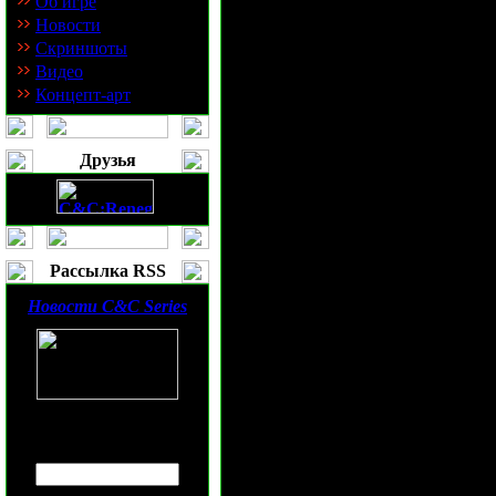
Об игре
Старайтесь не потерять инженеров
Новости
Во всех играх стандартное БО выгл
Скриншоты
пытайся что-либо изменить; ибо д
Видео
Дополнения
Концепт-арт
Если у Вас не получилось разведыв
искателей (сикеров), ибо если враг
Если враг вылизывает свою базу и 
Друзья
сикерами уничтожить несколько хар
вылазка не для полного убийства п
Запомните: 2 сикера за один полн
Если играете против
рас
(именно ра
если приедет харон (реконер) с о
Рассылка RSS
наперекор огню, а если все здания
Химическая ракета (каталист мисл)
Новости
C&C Series
Так же можно в любой стадии игры
тактик: например можно порашить
Ну что же, начнем наш настоящий
Юниты
Введите ваш
E-mail
:
Хочу напомнить, что Т-59 довольно
превосходит Вас, а вот на т3 и т4