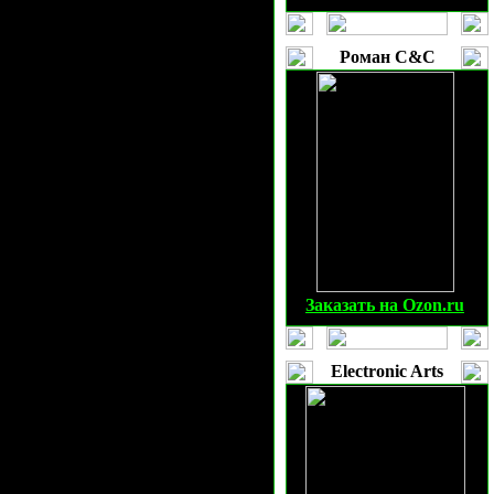
р - тт) - Вы не должны строить
Роман C&C
), а потом с обогатителя
ия (анти-инфентри дефенс)) для
. На бОльших картах: Турнир:
ядом, а на карте Городок в
ватывать 1 спайк, а на стусе -
Заказать на Ozon.ru
азведки врага, ну для начала
 ос можно построив/продав улей,
Electronic Arts
е. В общем, что мы делаем -
анной башни). С осами проще -
тит верхний или левый спайк
й разведки
--
подробнее о карте
 кто-нибудь другой.