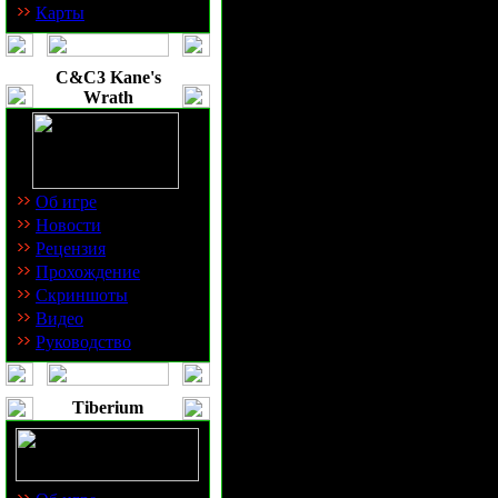
Не стройте авиабазы на маленьких 
Карты
Играя за расы Скриннов на таких к
портал (авиабазу). Следует начинат
C&C3 Kane's
(рефинери - рефа), в это время н
Wrath
получения ос, и послания их на п
Разногласия (десижин) и Турнир: Ра
США (Смолл Таун УСА - СТУСА) на
Захват добывающих комбинатов,
Об игре
Играя против людей (всмысле расы),
Новости
оба спайка.
Рецензия
Прохождение
Скриншоты
Видео
Руководство
Поговорим о карте Турнир: Разногл
разберем БО - пп-казарма-рефа - ко
и продажи барака после выхода 3-х 
Tiberium
посылаем 2 инжа для захвата ближ
одну осу пускаем через хитрый пут
(зависит от позиции), и одного п
Разногласия будет написано в спец