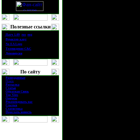
небольшой совет при раше дезинтег
убить и уворачиваться от вражеско
продлиться не больше 3-х минут.
Осы
Полезные ссылки
·
П
атч
1.0
9
(
rus
|
eng
)
·
Редактор карт
·
No EA Logo
·
Телевидение
C&C
·
Демоверсия
Это просто замечательный юнит на
- ими легко спамить, они быстрые 
может зачищать гарнизоны (то есть
По сайту
ос всегда.
·
Разведданные
·
Поиск
·
Рассылка
Мобильный пехотинец
·
Статьи
·
Обратная Связь
·
Top Sites
·
Опросы
·
Рекомендовать нас
·
Ссылки
·
Статистика
·
Прислать новость
Представитель из списка "Самых И
Они имеют 3 грейда: Телепорты, Ул
надо проапгрейдить в Оборонном к
Ноги просто сильно увеличивают с
телепорты - ну тут и говорить не о