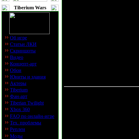
Всем привет, статья о "Странниках
Tiberium Wars
поэтому не удивляйтесь второму 
Об игре
Всем привет, меня зовут Unleashe
Статьи ЛКИ
"Странники" (травелер, Т-59). Эта
Скриншоты
возможности (абилки) разных юнит
Видео
Вам не только о Т-59, но и о друг
Концепт-арт
похожие юниты.
Обои
Наслаждайтесь статьей!
Юниты и здания
~Unleashed
Актеры
Tiberium
Фан-арт
Tiberian Twilight
Xbox 360
Схемы развития и захваты добыв
FAQ по онлайн-игре
Тех. проблемы
Сейчас я Вам буду говорить о ран
Реплеи
врагом.
Моды