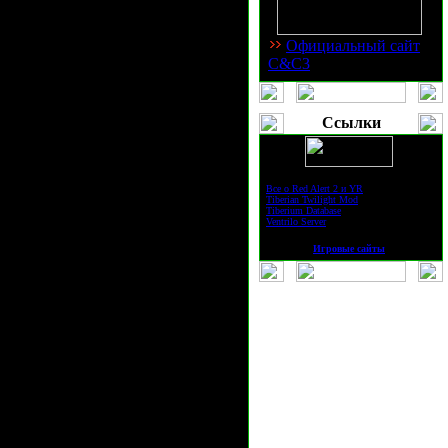
богатитель, энергостанция - не
Официальный сайт
С&С3
 начать строить несколько
Ссылки
 танков (ганволкеров) и ос -
вовремя отступить, ибо такая
Все о Red Alert 2 и YR
Tiberian Twilight Mod
т друга, ибо будет неприятно
Tiberium Database
Ventrilo Server
щ тиберия чтобы поставить его
ще это полезно чтобы
Игровые сайты
еля подряд.
ями, и устроить несколько
ки.
в этом этапе значительно