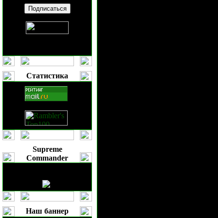
Искатели/Шагающие танки
До третьего уровня надо еще дожит
против техники и авиации, а ганв
боя раненых бойцов. Ну сикеров м
Статистика
(апс) с Бронебойными Боеприпаса
У ганволкеров броня лучше, поэтом
стреляют, поэтому стоит отступать
С ракетчиками сражаться очень пл
накрыть его защитным полем (фазш
сикеров броня стала лучше, поэт
Supreme
Дезинтеграторы
Commander
Следует не забывать про юнит "Дези
Вас есть лишняя 1000$, то не без 
Наш баннер
отправьте их на разборку к комбай