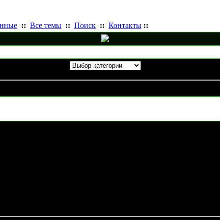
анные
::
Все темы
::
Поиск
::
Контакты
::
Тактика и стратегия
Использование фракции Странн
Unleashed's Traveler 59 Master Guide
кое руководство пользования фракции "Странники" от Unlea