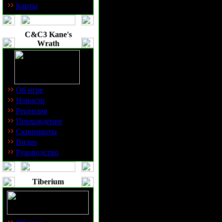
Тиберия и пос
Карты
уничтожении.
C&C3 Kane's
Wrath
естественным
сформировать
Об игре
вооруженных 
Новости
Рецензия
занимался иск
Прохождение
Скриншоты
задачей. Так 
Видео
Руководство
Оперативное 
зоны, или ОКЗ
Tiberium
перед командо