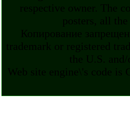
respective owner. The c
posters, all th
Копирование запрещен
trademark or registered tra
the U.S. and/
Web site engine\'s code is