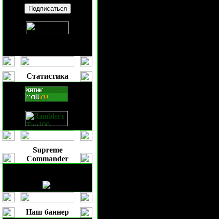
предотвращая 
террористов и
мутантов.
Статистика
ОКЗ возглавил
высококвалиф
специалист и
многочисленн
Supreme
Commander
воин, а также
ГСБ, получив
генерала. Елен
Наш баннер