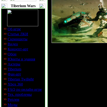
Tiberium Wars
Об игре
Статьи ЛКИ
Скриншоты
Видео
Концепт-арт
ОКЗ
Обои
Юниты и здания
Актеры
Предыстория
Tiberium
Фан-арт
"После исчезн
Tiberian Twilight
Xbox 360
НОД ГСБ скон
FAQ по онлайн-игре
Тех. проблемы
усилия на сни
Реплеи
Моды