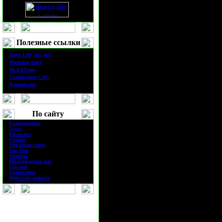
только репута
дальновидного
Полезные ссылки
·
П
атч
1.0
9
(
rus
|
eng
)
командира, но
·
Редактор карт
·
No EA Logo
·
Телевидение
C&C
своему прошл
·
Демоверсия
нестандартный
По сайту
·
Разведданные
решению пост
·
Поиск
·
Рассылка
·
Статьи
·
Обратная Связь
ней задач. До
·
Top Sites
·
Опросы
·
Рекомендовать нас
·
Ссылки
Мексики, Елен
·
Статистика
·
Прислать новость
детство в Тиб
(Центральная 