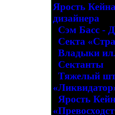
Ярость Кейна
дизайнера
Сэм Басс - 
Секта «Стр
Владыки ил
Сектанты
Тяжелый шт
«Ликвидатор
Ярость Кейн
«Превосходст