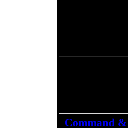
делает их са
противниками,
можно встрет
зонах."
Дата публикац
Прочитано: 53
Дополнитель
тему:
Command & 