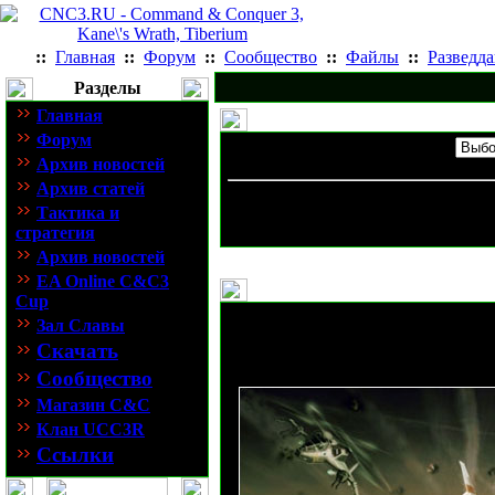
::
Главная
::
Форум
::
Сообщество
::
Файлы
::
Разведд
Разделы
Главная
Форум
Архив новостей
Архив статей
Архи
Тактика и
стратегия
Архив новостей
EA Online C&C3
Cup
ОКЗ
Зал Славы
Скачать
Сообщество
Магазин C&C
Клан UCC3R
Ссылки