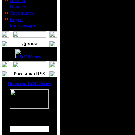
Об игре
три задачи: р
Новости
Скриншоты
увеличивающи
Видео
Концепт-арт
присутствие 
Тиберием зона
Друзья
районы выброс
можно было б
Рассылка RSS
Новости
C&C Series
освоение терр
обеспечить бе
мероприятий 
Введите ваш
E-mail
:
зараженных уч