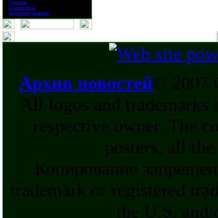
·
Ссылки
·
Статистика
·
Прислать новость
Архив новостей
© 2007 
All logos and trademarks in
respective owner. The c
posters, all th
Копирование запрещен
trademark or registered tra
the U.S. and/