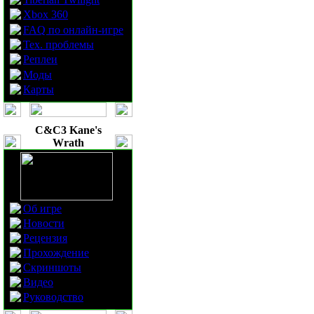
Xbox 360
FAQ по онлайн-игре
Тех. проблемы
Реплеи
Моды
Карты
C&C3 Kane's
Wrath
Об игре
Новости
Рецензия
Прохождение
Скриншоты
Видео
Руководство