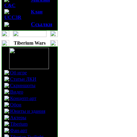
C&C
Клан
UCC3R
Ссылки
Tiberium Wars
Об игре
Статьи ЛКИ
Скриншоты
Видео
Концепт-арт
Обои
Юниты и здания
Актеры
Tiberium
Фан-арт
Tiberian Twilight