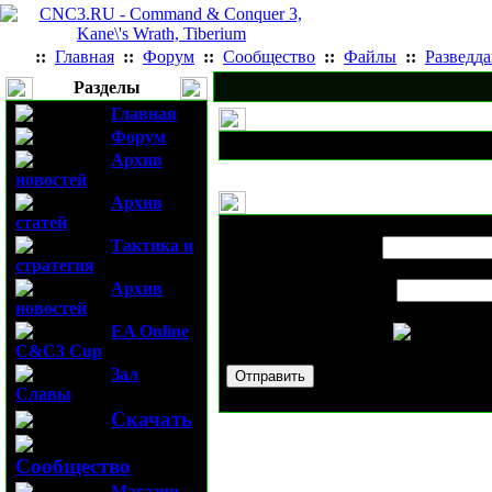
::
Главная
::
Форум
::
Сообщество
::
Файлы
::
Разведд
Разделы
Главная
Форум
Архив
новостей
Архив
статей
Выслать новость
Карта Tournamen
Тактика и
Имя вашего друга:
стратегия
Архив
E-mail вашего друга:
новостей
EA Online
Проверочный код:
C&C3 Cup
Зал
Славы
Скачать
Сообщество
Магазин