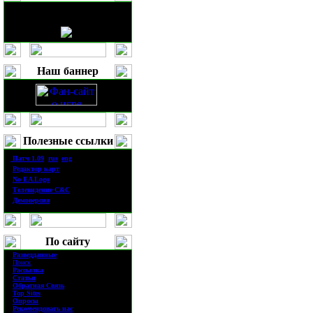
Наш баннер
Полезные ссылки
·
П
атч
1.0
9
(
rus
|
eng
)
·
Редактор карт
·
No EA Logo
·
Телевидение
C&C
·
Демоверсия
По сайту
·
Разведданные
·
Поиск
·
Рассылка
·
Статьи
·
Обратная Связь
·
Top Sites
·
Опросы
·
Рекомендовать нас