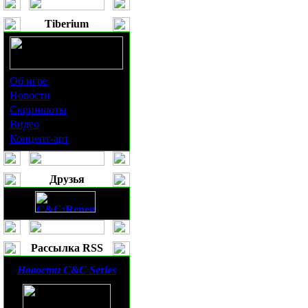
Tiberium
Об игре
Новости
Скриншоты
Видео
Концепт-арт
Друзья
Рассылка RSS
Новости
C&C Series