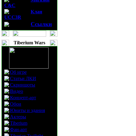
C&C
Клан
UCC3R
Ссылки
Tiberium Wars
Об игре
Статьи ЛКИ
Скриншоты
Видео
Концепт-арт
Обои
Юниты и здания
Актеры
Tiberium
Фан-арт
Tiberian Twilight