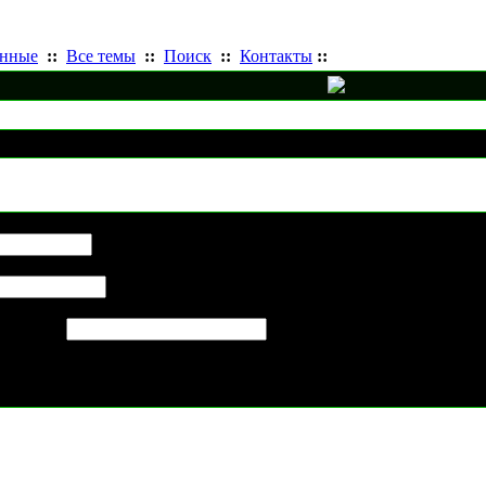
анные
::
Все темы
::
Поиск
::
Контакты
::
Отправить статью другу
ows XP
для друга: