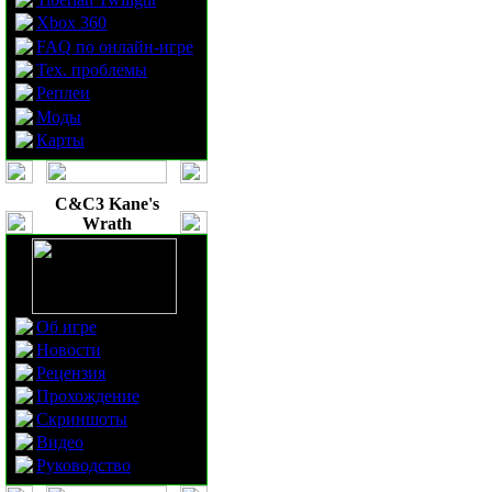
Xbox 360
FAQ по онлайн-игре
Тех. проблемы
Реплеи
Моды
Карты
C&C3 Kane's
Wrath
Об игре
Новости
Рецензия
Прохождение
Скриншоты
Видео
Руководство