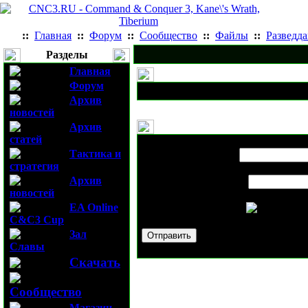
::
Главная
::
Форум
::
Сообщество
::
Файлы
::
Разведд
Разделы
Главная
Форум
Архив
новостей
Архив
статей
Выслать новость
Logon для Wind
Тактика и
Имя вашего друга:
стратегия
Архив
E-mail вашего друга:
новостей
EA Online
Проверочный код:
C&C3 Cup
Зал
Славы
Скачать
Сообщество
Магазин