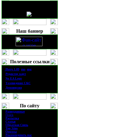
Наш баннер
Полезные ссылки
·
П
атч
1.0
9
(
rus
|
eng
)
·
Редактор карт
·
No EA Logo
·
Телевидение
C&C
·
Демоверсия
По сайту
·
Разведданные
·
Поиск
·
Рассылка
·
Статьи
·
Обратная Связь
·
Top Sites
·
Опросы
·
Рекомендовать нас