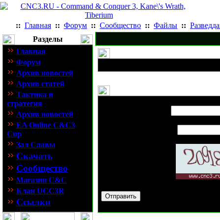
::
Главная
::
Форум
::
Сообщество
::
Файлы
::
Разведд
Разделы
Главная
Форум
Архив новостей
Архив статей
Тактика и
Выслать новость
Редактор карт 
стратегия
Имя вашего друга:
Архив новостей
EA Online C&C3
E-mail вашего друга:
Cup
Зал Славы
Скачать
Сообщество
Проверочный код:
Магазин C&C
Клан UCC3R
Ссылки