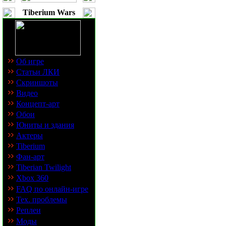
Tiberium Wars
Об игре
Статьи ЛКИ
Скриншоты
Видео
Концепт-арт
Обои
Юниты и здания
Актеры
Tiberium
Фан-арт
Tiberian Twilight
Xbox 360
FAQ по онлайн-игре
Тех. проблемы
Реплеи
Моды