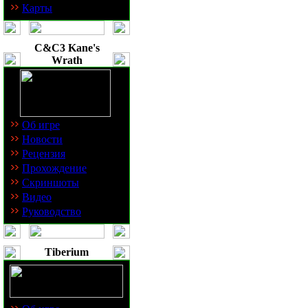
Карты
C&C3 Kane's
Wrath
Об игре
Новости
Рецензия
Прохождение
Скриншоты
Видео
Руководство
Tiberium