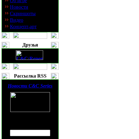
Об игре
Новости
Скриншоты
Видео
Концепт-арт
Друзья
Рассылка RSS
Новости
C&C Series
Введите ваш
E-mail
: