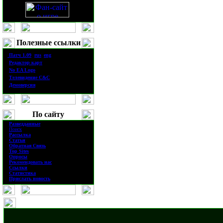
Полезные ссылки
·
П
атч
1.0
9
(
rus
|
eng
)
·
Редактор карт
·
No EA Logo
·
Телевидение
C&C
·
Демоверсия
По сайту
·
Разведданные
·
Поиск
·
Рассылка
·
Статьи
·
Обратная Связь
·
Top Sites
·
Опросы
·
Рекомендовать нас
·
Ссылки
·
Статистика
·
Прислать новость