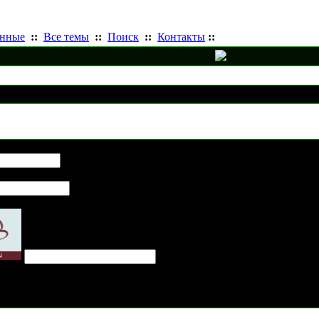
анные
::
Все темы
::
Поиск
::
Контакты
::
Отправить статью другу
C&C3
для друга: